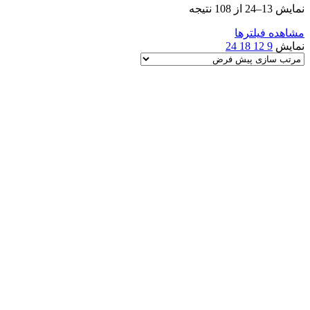
نمایش 13–24 از 108 نتیجه
مشاهده فیلترها
نمایش
9
12
18
24