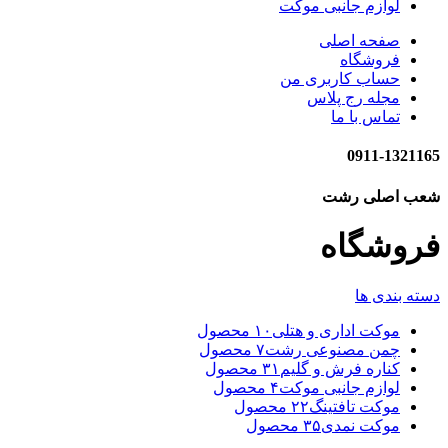
لوازم جانبی موکت
صفحه اصلی
فروشگاه
حساب کاربری من
مجله رج پلاس
تماس با ما
0911-1321165
شعب اصلی رشت
فروشگاه
دسته بندی ها
موکت اداری و هتلی
۱۰ محصول
چمن مصنوعی رشت
۷ محصول
کناره فرش و گلیم
۳۱ محصول
لوازم جانبی موکت
۴ محصول
موکت تافتینگ
۲۲ محصول
موکت نمدی
۳۵ محصول