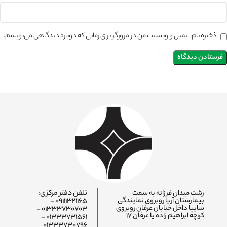
ذخیره نام، ایمیل و وبسایت من در مرورگر برای زمانی که دوباره دیدگاهی می‌نویسم.
رشت میدان فرزانه به سمت
تلفن دفتر مرکزی:
بیمارستان آریا روبروی نمایندگی
09111321165 -
سایپا داخل خیابان عرفان روبروی
01333730703 -
کوچه ابراهیم زاده یا عرفان ۱۷
01333731561 -
01333730796