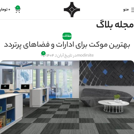
0
منو
0
تومان
مجله بلاگ
مقالات
بهترین موکت برای ادارات و فضاهای پرتردد
۰
modirsite
در تاریخ آبان 1, 1404