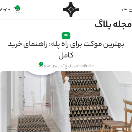
0
منو
0
تومان
مجله بلاگ
مقالات
بهترین موکت برای راه پله: راهنمای خرید
کامل
۰
modirsite
در تاریخ آبان 28, 1404