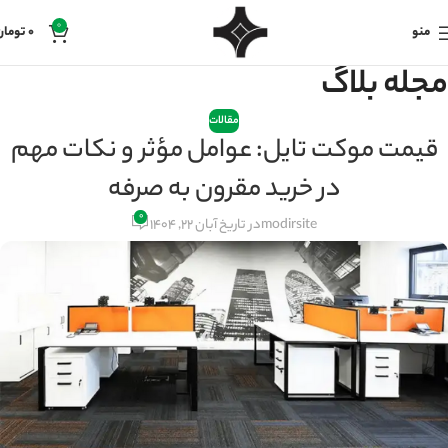
0
منو
0
تومان
مجله بلاگ
مقالات
قیمت موکت تایل: عوامل مؤثر و نکات مهم
در خرید مقرون به صرفه
۰
modirsite
در تاریخ آبان 22, 1404