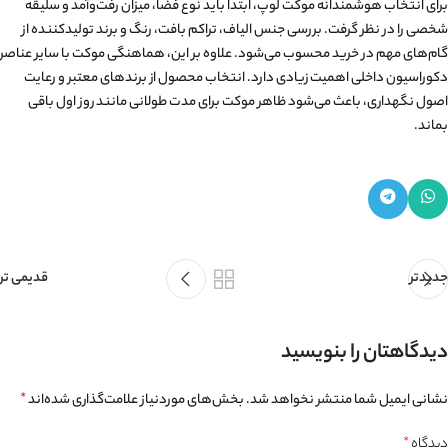
خانواده‌هایی با کودکان و حیوانات خانگی می‌توانند بیشترین بهره را از این نوع
موکت ببرند. برای استفاده بهینه از موکت، استفاده از
لوازم جانبی موکت
مانند چسب
ضدلغزش، زیرانداز محافظ و نوار اتصال توصیه می‌شود تا ایمنی و عمر مفید آن
افزایش یابد.
آیا برای خانه مناسب است یا فقط محیط اداری؟
ظاهر ساده و منظم آن با دکوراسیون مدرن و مینیمال هماهنگ می‌شود و در کنار
دوام بالا، به فضا ظاهری تمیز و مرتب می‌بخشد. تنها نکته این است که در اتاق‌های
خواب بهتر است از موکت‌های نرم‌تر استفاده شود تا حس راحتی بیشتری ایجاد گردد.
نکات طلایی انتخاب هوشمندانه
برای انتخاب هوشمندانه موکت لوپ، ابتدا باید نوع فضا، میزان رفت‌وآمد و سلیقه
شخصی را در نظر گرفت. بررسی جنس الیاف، تراکم بافت، رنگ و برند تولیدکننده از
گام‌های مهم در خرید محسوب می‌شود. علاوه بر این، هماهنگی موکت با سایر عناصر
دکوراسیون داخلی اهمیت زیادی دارد. انتخاب محصول از برندهای معتبر و رعایت
اصول نگهداری، باعث می‌شود ظاهر موکت برای مدت طولانی مانند روز اول باقی
بماند.