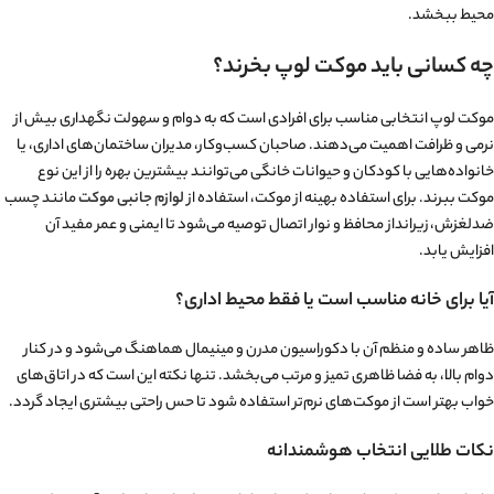
شوینده قوی است که ممکن است به الیاف آسیب برساند. همچنین برخی افراد موکت را
بیش از حد خیس می‌کنند که موجب نفوذ آب به پشت آن و ایجاد بوی ناخوشایند
می‌شود. جاروبرقی کشیدن در حالت مرطوب نیز می‌تواند به دستگاه و موکت صدمه
بزند. رعایت روش‌های اصولی و ملایم بهترین راه برای حفظ کیفیت و زیبایی موکت در
طول زمان است.
جمع‌بندی و توصیه نهایی
موکت لوپ با ترکیب زیبایی، دوام و سهولت نگهداری، یکی از بهترین انتخاب‌ها برای
افرادی است که به دنبال کف‌پوشی مقاوم و کاربردی هستند. این نوع موکت به‌دلیل
بافت فشرده و منظم خود، در برابر سایش و رفت‌وآمد بالا عملکرد بسیار خوبی دارد و
در فضاهای مختلف از خانه تا محیط‌های کاری مورد استفاده قرار می‌گیرد. انتخاب
صحیح آن بر اساس نوع فضا و میزان استفاده، می‌تواند جلوه‌ای ماندگار و حرفه‌ای به
محیط ببخشد.
چه کسانی باید موکت لوپ بخرند؟
موکت لوپ انتخابی مناسب برای افرادی است که به دوام و سهولت نگهداری بیش از
نرمی و ظرافت اهمیت می‌دهند. صاحبان کسب‌وکار، مدیران ساختمان‌های اداری، یا