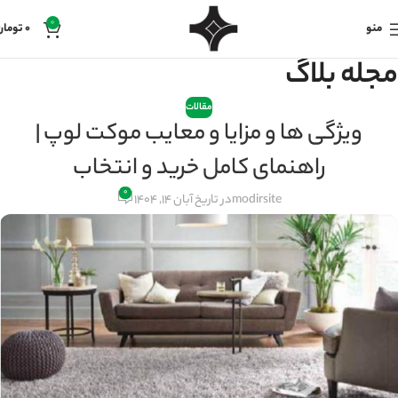
0
منو
0
تومان
مجله بلاگ
مقالات
ویژگی ها و مزایا و معایب موکت لوپ |
راهنمای کامل خرید و انتخاب
۰
modirsite
در تاریخ آبان 14, 1404