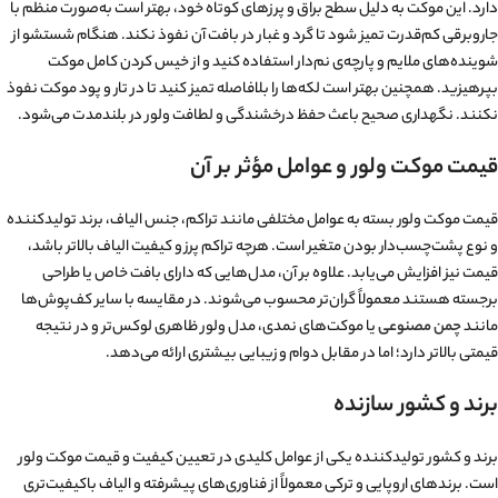
دارد. این موکت به دلیل سطح براق و پرزهای کوتاه خود، بهتر است به‌صورت منظم با
جاروبرقی کم‌قدرت تمیز شود تا گرد و غبار در بافت آن نفوذ نکند. هنگام شستشو از
شوینده‌های ملایم و پارچه‌ی نم‌دار استفاده کنید و از خیس کردن کامل موکت
بپرهیزید. همچنین بهتر است لکه‌ها را بلافاصله تمیز کنید تا در تار و پود موکت نفوذ
نکنند. نگهداری صحیح باعث حفظ درخشندگی و لطافت ولور در بلندمدت می‌شود.
قیمت موکت ولور و عوامل مؤثر بر آن
قیمت موکت ولور بسته به عوامل مختلفی مانند تراکم، جنس الیاف، برند تولیدکننده
و نوع پشت‌چسب‌دار بودن متغیر است. هرچه تراکم پرز و کیفیت الیاف بالاتر باشد،
قیمت نیز افزایش می‌یابد. علاوه بر آن، مدل‌هایی که دارای بافت خاص یا طراحی
برجسته هستند معمولاً گران‌تر محسوب می‌شوند. در مقایسه با سایر کف‌پوش‌ها
مانند
چمن مصنوعی
یا موکت‌های نمدی، مدل ولور ظاهری لوکس‌تر و در نتیجه
قیمتی بالاتر دارد؛ اما در مقابل دوام و زیبایی بیشتری ارائه می‌دهد.
برند و کشور سازنده
برند و کشور تولیدکننده یکی از عوامل کلیدی در تعیین کیفیت و قیمت موکت ولور
است. برندهای اروپایی و ترکی معمولاً از فناوری‌های پیشرفته و الیاف باکیفیت‌تری