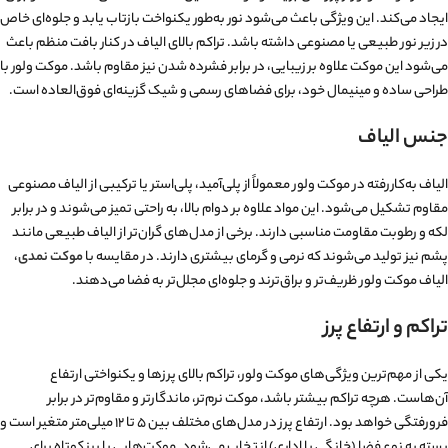
ایجاد می‌کند. این ویژگی باعث می‌شود نور به‌طور یکنواخت بازتاب یابد و جلوه‌ای خاص
در زیر نور طبیعی یا مصنوعی داشته باشد. تراکم بالای الیاف در کنار بافت منظم باعث
می‌شود این موکت علاوه بر زیبایی، در برابر فشرده شدن نیز مقاوم باشد. موکت ولور با
طراحی ساده و مینیمال خود، برای فضاهای رسمی و شیک گزینه‌ای فوق‌العاده است.
جنس الیاف
الیاف به‌کاررفته در موکت ولور معمولاً از پلی‌آمید، پلی‌استر یا ترکیبی از الیاف مصنوعی
مقاوم تشکیل می‌شود. این مواد علاوه بر دوام بالا، به راحتی تمیز می‌شوند و در برابر
لکه و رطوبت مقاومت مناسبی دارند. برخی از مدل‌های گران‌تر از الیاف طبیعی مانند
پشم نیز تولید می‌شوند که نرمی و گرمای بیشتری دارند. در مقایسه با
موکت نمدی
،
الیاف موکت ولور ظریف‌تر و براق‌ترند و جلوه‌ای مجلل‌تر به فضا می‌دهند.
تراکم و ارتفاع پرز
یکی از مهم‌ترین ویژگی‌های موکت ولور، تراکم بالای پرزها و یکنواختی ارتفاع
آن‌هاست. هرچه تراکم بیشتر باشد، موکت نرم‌تر، ماندگارتر و مقاوم‌تر در برابر
فرورفتگی خواهد بود. ارتفاع پرز در مدل‌های مختلف بین ۵ تا ۱۲ میلی‌متر متغیر است و
بسته به نوع فضا (خانگی یا اداری) انتخاب می‌شود. موکت‌هایی با پرز کوتاه برای