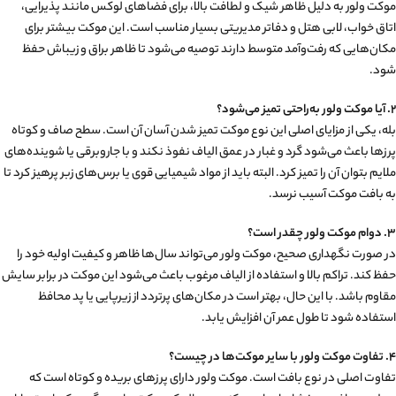
موکت ولور به دلیل ظاهر شیک و لطافت بالا، برای فضاهای لوکس مانند پذیرایی،
اتاق خواب، لابی هتل و دفاتر مدیریتی بسیار مناسب است. این موکت بیشتر برای
مکان‌هایی که رفت‌وآمد متوسط دارند توصیه می‌شود تا ظاهر براق و زیباش حفظ
شود.
۲. آیا موکت ولور به‌راحتی تمیز می‌شود؟
بله، یکی از مزایای اصلی این نوع موکت تمیز شدن آسان آن است. سطح صاف و کوتاه
پرزها باعث می‌شود گرد و غبار در عمق الیاف نفوذ نکند و با جاروبرقی یا شوینده‌های
ملایم بتوان آن را تمیز کرد. البته باید از مواد شیمیایی قوی یا برس‌های زبر پرهیز کرد تا
به بافت موکت آسیب نرسد.
۳. دوام موکت ولور چقدر است؟
در صورت نگهداری صحیح، موکت ولور می‌تواند سال‌ها ظاهر و کیفیت اولیه خود را
حفظ کند. تراکم بالا و استفاده از الیاف مرغوب باعث می‌شود این موکت در برابر سایش
مقاوم باشد. با این حال، بهتر است در مکان‌های پرتردد از زیرپایی یا پد محافظ
استفاده شود تا طول عمر آن افزایش یابد.
۴. تفاوت موکت ولور با سایر موکت‌ها در چیست؟
تفاوت اصلی در نوع بافت است. موکت ولور دارای پرزهای بریده و کوتاه است که