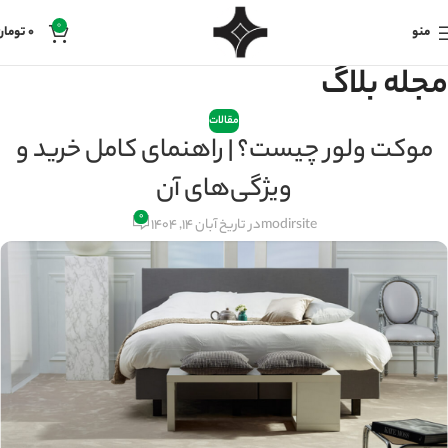
0
منو
0
تومان
مجله بلاگ
مقالات
موکت ولور چیست؟ | راهنمای کامل خرید و
ویژگی‌های آن
۰
modirsite
در تاریخ آبان 14, 1404