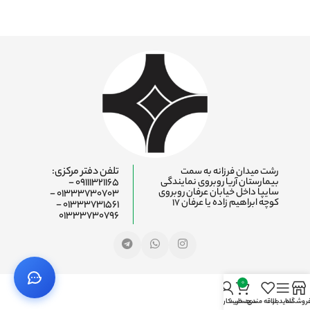
رشت میدان فرزانه به سمت
تلفن دفتر مرکزی:
بیمارستان آریا روبروی نمایندگی
09111321165 -
سایپا داخل خیابان عرفان روبروی
01333730703 -
کوچه ابراهیم زاده یا عرفان ۱۷
01333731561 -
01333730796
0
روشگاه
سایدبار
علاقه مندی
سبد خرید
حساب کاربری من