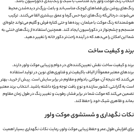
انتخاب رنگ موکت ولور باید متناسب با سبک و رنگ‌بندی دکوراسیون باشد.
رنگ‌های روشن برای فضاهای کوچک مناسب‌اند و باعث بزرگ‌تر دیده‌شدن محیط
می‌شوند، درحالی‌که رنگ‌های تیره حس گرما و عمق بیشتری القا می‌کنند. ترکیب
هوشمندانه رنگ موکت با مبلمان، پرده‌ها و حتی
کناره فرش و گلیم
می‌تواند جلوه‌ای
منسجم و چشم‌نواز در دکوراسیون ایجاد کند. همچنین استفاده از رنگ‌های خنثی به
شما این امکان را می‌دهد که در آینده راحت‌تر دکور خانه را تغییر دهید.
برند و کیفیت ساخت
برند و کیفیت ساخت نقش تعیین‌کننده‌ای در دوام و زیبایی موکت ولور دارند.
برندهای معتبر معمولاً از الیاف باکیفیت‌تر و فناوری‌های نوین در تولید استفاده
می‌کنند که نتیجه آن، موکتی بادوام و مقاوم در برابر سایش است. پیش از خرید، بهتر
است به گارانتی، کشور سازنده و نوع بافت توجه ویژه داشته باشید. انتخاب برند معتبر
تضمین می‌کند که موکت شما در برابر فشار، رطوبت و تغییر رنگ در طول زمان مقاوم
بماند و ظاهری شیک خود را حفظ کند.
نکات نگهداری و شستشوی موکت ولور
برای افزایش طول عمر و حفظ زیبایی موکت ولور، رعایت نکات نگهداری بسیار اهمیت