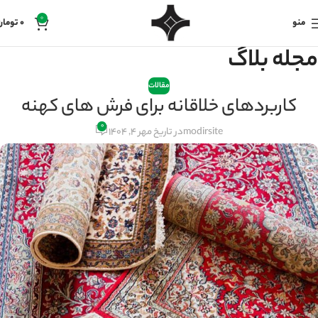
0
منو
0
تومان
مجله بلاگ
مقالات
کاربردهای خلاقانه برای فرش های کهنه
۰
modirsite
در تاریخ مهر 4, 1404