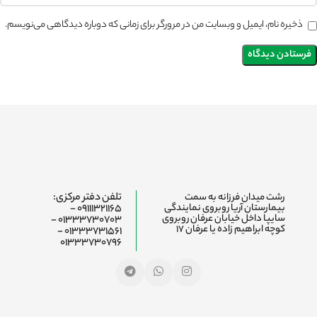
ذخیره نام، ایمیل و وبسایت من در مرورگر برای زمانی که دوباره دیدگاهی می‌نویسم.
رشت میدان فرزانه به سمت
تلفن دفتر مرکزی:
بیمارستان آریا روبروی نمایندگی
09111321165 -
سایپا داخل خیابان عرفان روبروی
01333730703 -
کوچه ابراهیم زاده یا عرفان ۱۷
01333731561 -
01333730796