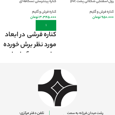
رول اسفنجی شکلاتی پشت pvc
کناره پینترستی نسکافه ای
کناره فرش و گلیم
کناره فرش و گلیم
950.000
تومان
3.345.000
تومان
اطلاعات بیشتر
افزودن به سبد خرید
کناره فرشی در ابعاد
مورد نظر برش خورده
و لبه دوزی آن انجام
میشود.
رشت میدان فرزانه به سمت
تلفن دفتر مرکزی: