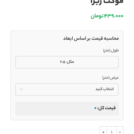
موکت زبرا
439.000
تومان
محاسبه قیمت بر اساس ابعاد
طول (متر)
عرض (متر)
قیمت کل:
0