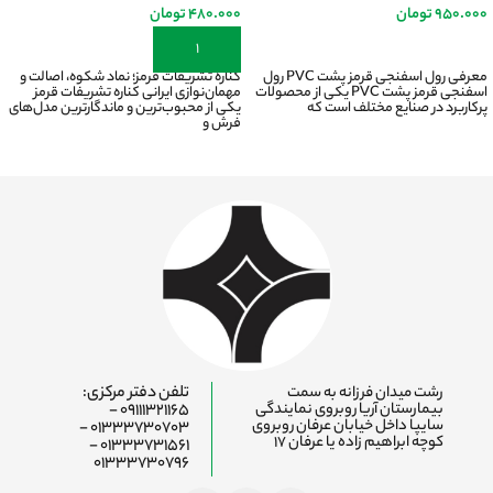
950.000
تومان
480.000
تومان
اطلاعات بیشتر
افزودن به سبد خرید
معرفی رول اسفنجی قرمز پشت PVC رول
کناره تشریفات قرمز؛ نماد شکوه، اصالت و
اسفنجی قرمز پشت PVC یکی از محصولات
مهمان‌نوازی ایرانی کناره تشریفات قرمز
پرکاربرد در صنایع مختلف است که
یکی از محبوب‌ترین و ماندگارترین مدل‌های
فرش و
رشت میدان فرزانه به سمت
تلفن دفتر مرکزی:
بیمارستان آریا روبروی نمایندگی
09111321165 -
سایپا داخل خیابان عرفان روبروی
01333730703 -
کوچه ابراهیم زاده یا عرفان ۱۷
01333731561 -
01333730796