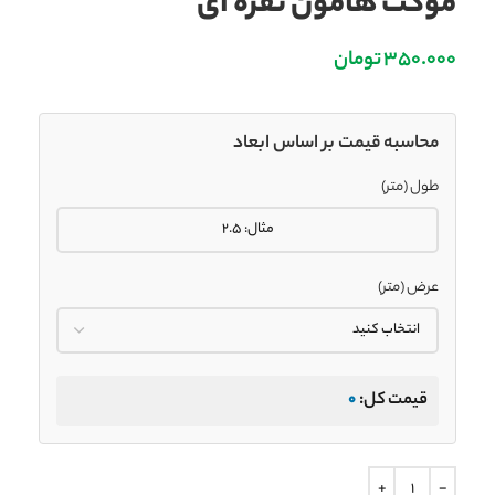
موکت هامون نقره ای
350.000
تومان
محاسبه قیمت بر اساس ابعاد
طول (متر)
عرض (متر)
قیمت کل:
0