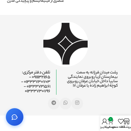
عنصری از مینیمالیسم و پیچیدگی مدرن
رشت میدان فرزانه به سمت
تلفن دفتر مرکزی:
بیمارستان آریا روبروی نمایندگی
09111321165 -
سایپا داخل خیابان عرفان روبروی
01333730703 -
کوچه ابراهیم زاده یا عرفان ۱۷
01333731561 -
01333730796
0
روشگاه
علاقه مندی
سبد خرید
حساب کاربری من