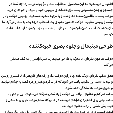
اطمینان می‌دهیم که این محصول انتظارات شما را برآورده می‌سازد؛ چه شما در
جستجوی
چمن مصنوعی رشت
برای فضاهای بیرونی خود باشید، یا خواهان خرید
موکت رشت
با بالاترین سطح مقاومت، و یا ترجیح دهید مستقیماً بهترین
موکت پالاز
رشت
را بررسی نمایید، موکت هامون نقره‌ای یک انتخاب درجه یک به شمار می‌آید. ما
برای حفظ جذابیت بصری این موکت در طولانی‌مدت، از بهترین مواد اولیه استفاده
کردیم.
طراحی مینیمال و جلوه بصری خیره‌کننده
موکت هامون نقره‌ای، با تمرکز بر طراحی مینیمال، حس آرامش را به فضا منتقل
می‌کند.
عمق رنگی نقره‌ای:
رنگ نقره‌ای در این موکت دارای رگه‌های ظریفی از خاکستری روشن
و تیره‌تر است. این ترکیب باعث می‌شود که ذرات گرد و غبار روزمره کمتر به چشم بیایند
و تمیزی موکت به سادگی حفظ شود.
بافت متراکم و مقاوم:
الیاف این موکت را به شکل متراکم می‌بافیم. این تراکم بالا،
بافت نرمی برای قدم زدن فراهم می‌کند، در حالی که سطح موکت در برابر له شدن و
فرسایش ناشی از تردد مقاوم می‌ماند.
انعطاف‌پذیری در طراحی:
شما به راحتی می‌توانید این رنگ خنثی را با هر رنگ دیگری