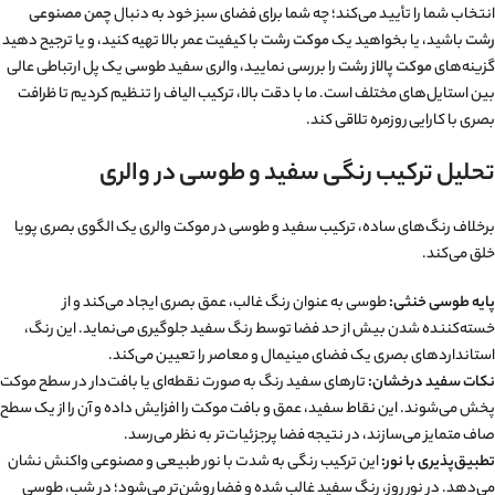
انتخاب شما را تأیید می‌کند؛ چه شما برای فضای سبز خود به دنبال
چمن مصنوعی
رشت
باشید، یا بخواهید یک
موکت رشت
با کیفیت عمر بالا تهیه کنید، و یا ترجیح دهید
گزینه‌های
موکت پالاز رشت
را بررسی نمایید، والری سفید طوسی یک پل ارتباطی عالی
بین استایل‌های مختلف است. ما با دقت بالا، ترکیب الیاف را تنظیم کردیم تا ظرافت
بصری با کارایی روزمره تلاقی کند.
تحلیل ترکیب رنگی سفید و طوسی در والری
برخلاف رنگ‌های ساده، ترکیب سفید و طوسی در موکت والری یک الگوی بصری پویا
خلق می‌کند.
پایه طوسی خنثی:
طوسی به عنوان رنگ غالب، عمق بصری ایجاد می‌کند و از
خسته‌کننده شدن بیش از حد فضا توسط رنگ سفید جلوگیری می‌نماید. این رنگ،
استانداردهای بصری یک فضای مینیمال و معاصر را تعیین می‌کند.
نکات سفید درخشان:
تارهای سفید رنگ به صورت نقطه‌ای یا بافت‌دار در سطح موکت
پخش می‌شوند. این نقاط سفید، عمق و بافت موکت را افزایش داده و آن را از یک سطح
صاف متمایز می‌سازند، در نتیجه فضا پرجزئیات‌تر به نظر می‌رسد.
تطبیق‌پذیری با نور:
این ترکیب رنگی به شدت با نور طبیعی و مصنوعی واکنش نشان
می‌دهد. در نور روز، رنگ سفید غالب شده و فضا روشن‌تر می‌شود؛ در شب، طوسی