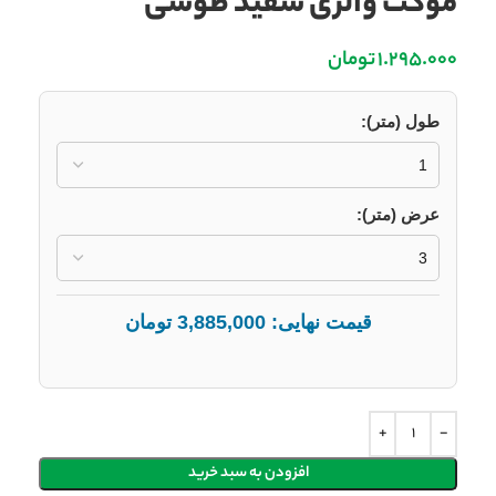
موکت والری سفید طوسی
1.295.000
تومان
طول (متر):
عرض (متر):
قیمت نهایی:
3,885,000
تومان
افزودن به سبد خرید