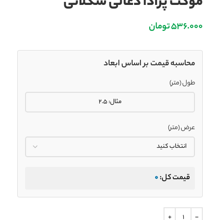
موکت پرادا ذغالی شکلاتی
536.000
تومان
محاسبه قیمت بر اساس ابعاد
طول (متر)
عرض (متر)
قیمت کل:
0