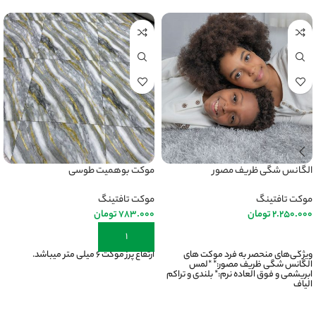
الگانس شگی ظریف مصور
موکت بوهمیت طوسی
موکت تافتینگ
موکت تافتینگ
2.250.000
تومان
783.000
تومان
انتخاب گزینه ها
افزودن به سبد خرید
ویژگی‌های منحصر به فرد موکت های
ارتفاع پرز موکت ۶ میلی متر میباشد.
الگانس شگی ظریف مصور:* *لمس
ابریشمی و فوق العاده نرم:* بلندی و تراکم
الیاف