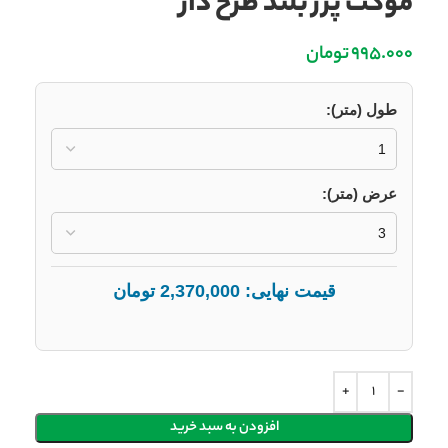
موکت پرز بلند طرح دار
995.000
تومان
طول (متر):
عرض (متر):
قیمت نهایی:
2,370,000
تومان
افزودن به سبد خرید