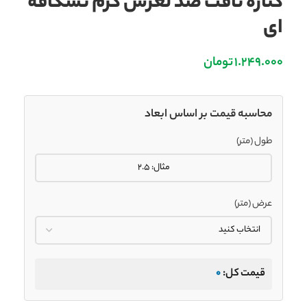
کناره تافت ضد لغزش کرم نسکافه
ای
1.249.000
تومان
محاسبه قیمت بر اساس ابعاد
طول (متر)
عرض (متر)
قیمت کل:
0