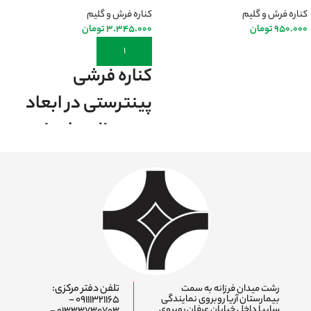
کناره فرش و گلیم
کناره فرش و گلیم
950.000
تومان
3.345.000
تومان
اطلاعات بیشتر
افزودن به سبد خرید
کناره فرشی
پینترستی در ابعاد
مورد نظر برش خورده
و لبه دوزی آن رایگان
میباشد.
رشت میدان فرزانه به سمت
تلفن دفتر مرکزی:
بیمارستان آریا روبروی نمایندگی
09111321165 -
سایپا داخل خیابان عرفان روبروی