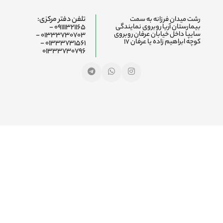
رشت میدان فرزانه به سمت
تلفن دفتر مرکزی:
بیمارستان آریا روبروی نمایندگی
09111321165 -
سایپا داخل خیابان عرفان روبروی
01333730703 -
کوچه ابراهیم زاده یا عرفان ۱۷
01333731561 -
01333730796