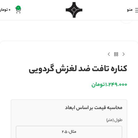
0
منو
0
تومان
بزرگنمایی تصویر
کناره تافت ضد لغزش گردویی
1.249.000
تومان
محاسبه قیمت بر اساس ابعاد
طول (متر)