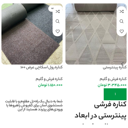
ناموجود
کناره پینترستی
کناره رول اسکاچی عرض ۱۰۰
کناره فرش و گلیم
کناره فرش و گلیم
3.345.000
تومان
1.150.000
تومان
افزودن به سبد خرید
انتخاب گزینه ها
شما به دنبال یک راه‌حل مقاوم و با قابلیت
کناره فرشی
شستشوی آسان برای کفپوش راهروها یا
ورودی‌های پرتردد هستید؛ از این
پینترستی در ابعاد
مورد نظر برش خورده