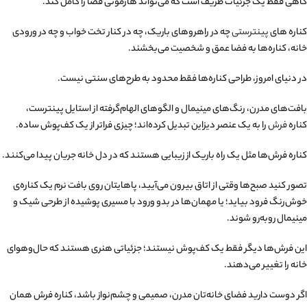
گاهی فقط یک جزئیات ظریف است که می‌تواند هارمونی فضا را کامل کند.
کناره های
پینترستی
چه در راهروهای باریک، چه در کنار تخت خواب و چه در ورودی
خانه، کناره‌ها به فضا عمق و شخصیت می‌بخشند.
در دنیای امروز، طراحی کناره‌ها فقط محدود به طرح‌های سنتی نیست.
بافت‌های مدرن، رنگ‌های مینیمال و الگوهای الهام‌گرفته از استایل پینترست،
کناره
فرش
را به یک عنصر دیزاین تبدیل کرده‌اند؛ چیزی فراتر از یک کف‌پوش ساده.
کناره فرش‌ها مثل یک راه باریک از زیبایی هستند که در دل خانه جریان پیدا می‌کنند.
تصور کنید صبح‌ها وقتی از اتاق بیرون می‌آیید، پاهایتان روی بافت نرم یک کناره‌ی
خوش‌رنگ فرود بیاید؛ یا مهمان‌ها در بدو ورود با مسیری پوشیده از طرحی شیک و
مینیمال روبه‌رو شوند.
این فرش‌ها دیگر فقط یک کف‌پوش نیستند؛ جزئیاتی هنری هستند که حال‌وهوای
خانه را تغییر می‌دهند.
اگر دوست دارید فضای خانه‌تان مدرن، صمیمی و چشم‌نواز باشد، کناره فرش همان